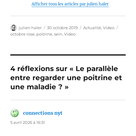
Afficher tous les articles par julien haler
Auteur
Publié
Catégories
Étiquet
julien haler
30 octobre 2019
Actualité
,
Video
le
octobre rose
,
poitrine
,
sein
,
Video
4 réflexions sur « Le parallèle
entre regarder une poitrine et
une maladie ? »
connections nyt
dit :
5 avril 2026 à 16:51