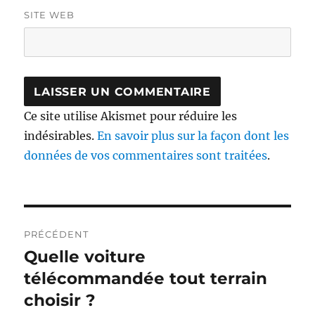
SITE WEB
Ce site utilise Akismet pour réduire les
indésirables.
En savoir plus sur la façon dont les
données de vos commentaires sont traitées
.
Navigation
PRÉCÉDENT
de
Quelle voiture
Publication
précédente :
télécommandée tout terrain
l’article
choisir ?