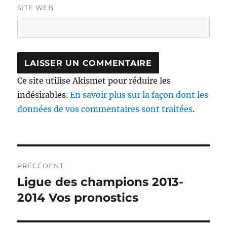
SITE WEB
Ce site utilise Akismet pour réduire les
indésirables.
En savoir plus sur la façon dont les
données de vos commentaires sont traitées
.
Navigation
PRÉCÉDENT
de
Ligue des champions 2013-
Publication
précédente :
2014 Vos pronostics
l’article