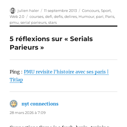
Auteur
Publié
Catégories
julien haler
11 septembre 2013
Concours
,
Sport
,
le
Étiquettes
Web 2.0
courses
,
defi
,
defis
,
delires
,
Humour
,
pari
,
Paris
,
pmu
,
serial parieurs
,
stars
5 réflexions sur « Serials
Parieurs »
Ping :
PMU revisite l’histoire avec ses paris |
Titlap
nyt connections
dit :
28 mars 2026 à 7:09