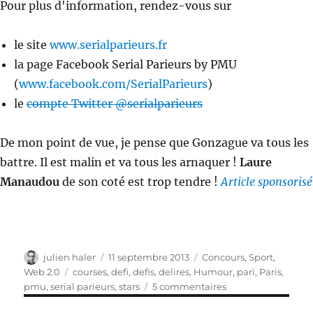
Pour plus d'information, rendez-vous sur
le site
www.serialparieurs.fr
la page Facebook Serial Parieurs by PMU
(
www.facebook.com/SerialParieurs
)
le
compte Twitter @serialparieurs
De mon point de vue, je pense que Gonzague va tous les
battre. Il est malin et va tous les arnaquer !
Laure
Manaudou
de son coté est trop tendre !
Article sponsorisé
Auteur
Publié
Catégories
julien haler
11 septembre 2013
Concours
,
Sport
,
le
Étiquettes
Web 2.0
courses
,
defi
,
defis
,
delires
,
Humour
,
pari
,
Paris
,
sur
pmu
,
serial parieurs
,
stars
5 commentaires
Serials