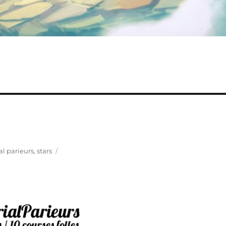
al parieurs
,
stars