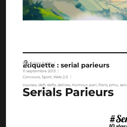
Auteur
julien haler
Étiquette :
serial parieurs
Publié
11 septembre 2013
le
Catégories
Concours
,
Sport
,
Web 2.0
Étiquettes
courses
,
defi
,
defis
,
delires
,
Humour
,
pari
,
Paris
,
pmu
,
seri
Serials Parieurs
sur
5 commentaires
Serials
Parieurs