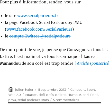
Pour plus d'information, rendez-vous sur
le site
www.serialparieurs.fr
la page Facebook Serial Parieurs by PMU
(
www.facebook.com/SerialParieurs
)
le
compte Twitter @serialparieurs
De mon point de vue, je pense que Gonzague va tous les
battre. Il est malin et va tous les arnaquer !
Laure
Manaudou
de son coté est trop tendre !
Article sponsorisé
Auteur
Publié
Catégories
julien haler
11 septembre 2013
Concours
,
Sport
,
le
Étiquettes
Web 2.0
courses
,
defi
,
defis
,
delires
,
Humour
,
pari
,
Paris
,
sur
pmu
,
serial parieurs
,
stars
5 commentaires
Serials