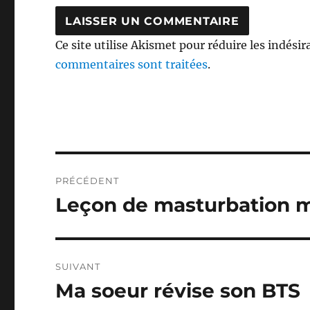
Ce site utilise Akismet pour réduire les indésir
commentaires sont traitées
.
Navigation
PRÉCÉDENT
de
Leçon de masturbation 
Publication
précédente :
l’article
SUIVANT
Ma soeur révise son BTS
Publication
suivante :