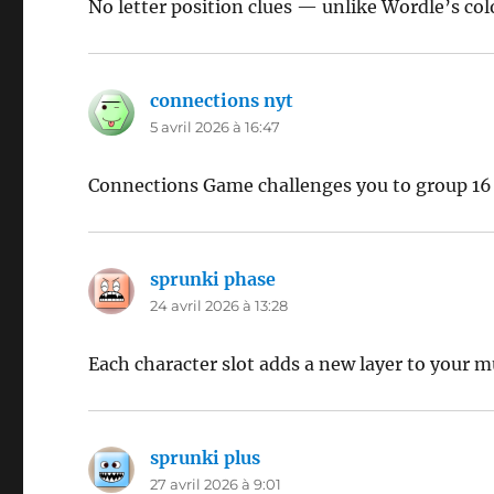
No letter position clues — unlike Wordle’s col
connections nyt
dit :
5 avril 2026 à 16:47
Connections Game challenges you to group 16 
sprunki phase
dit :
24 avril 2026 à 13:28
Each character slot adds a new layer to your m
sprunki plus
dit :
27 avril 2026 à 9:01