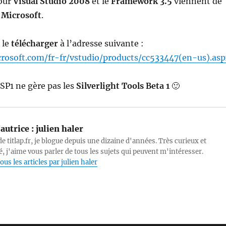
our
Visual Studio 2008
et le
Framework 3.5
viennent de
e
Microsoft
.
e le
télécharger
à l’adresse suivante :
rosoft.com/fr-fr/vstudio/products/cc533447(en-us).as
 SP1 ne gère pas les
Silverlight Tools Beta
1
🙂
autrice :
julien haler
e titlap.fr, je blogue depuis une dizaine d'années. Très curieux et
, j'aime vous parler de tous les sujets qui peuvent m'intéresser.
ous les articles par julien haler