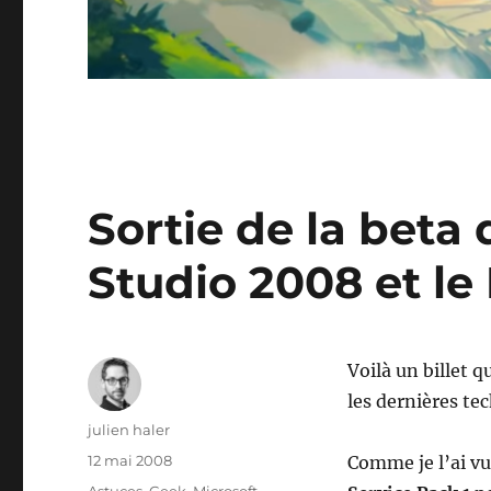
Sortie de la beta
Studio 2008 et le
Voilà un billet q
les dernières te
Auteur
julien haler
Publié
12 mai 2008
Comme je l’ai v
le
Catégories