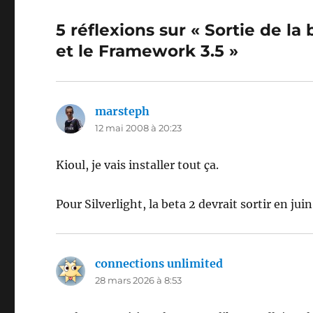
5 réflexions sur « Sortie de l
et le Framework 3.5 »
marsteph
dit :
12 mai 2008 à 20:23
Kioul, je vais installer tout ça.
Pour Silverlight, la beta 2 devrait sortir en jui
connections unlimited
dit :
28 mars 2026 à 8:53