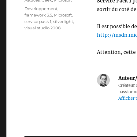
Astuces
,
Geek
,
Microsoft
Service Pack 1
p
Étiquettes
Developpement
,
sortir du coté d
framework 3.5
,
Microsoft
,
service pack 1
,
silverlight
,
Il est possible d
visual studio 2008
http://msdn.mic
Attention, cette
Auteur/
Créateur d
passionné
Afficher t