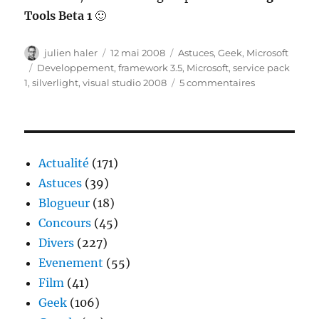
Tools Beta
1
🙂
Auteur
Publié
Catégories
julien haler
12 mai 2008
Astuces
,
Geek
,
Microsoft
le
Étiquettes
Developpement
,
framework 3.5
,
Microsoft
,
service pack
sur
1
,
silverlight
,
visual studio 2008
5 commentaires
Sortie
de
la
beta
du
Actualité
(171)
SP1
Astuces
(39)
pour
Blogueur
(18)
Visual
Studio
Concours
(45)
2008
Divers
(227)
et
Evenement
(55)
le
Framework
Film
(41)
3.5
Geek
(106)