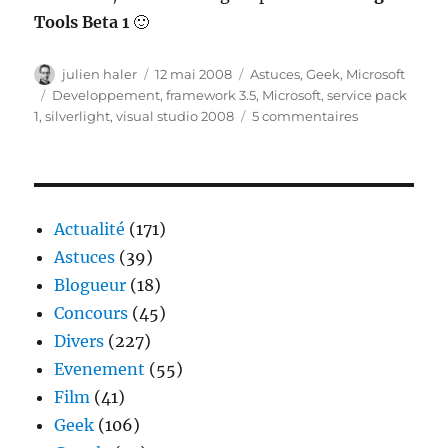
Tools Beta
1
🙂
Auteur
Publié
Catégories
julien haler
12 mai 2008
Astuces
,
Geek
,
Microsoft
le
Étiquettes
Developpement
,
framework 3.5
,
Microsoft
,
service pack
sur
1
,
silverlight
,
visual studio 2008
5 commentaires
Sortie
de
la
beta
du
Actualité
(171)
SP1
Astuces
(39)
pour
Blogueur
(18)
Visual
Studio
Concours
(45)
2008
Divers
(227)
et
Evenement
(55)
le
Framework
Film
(41)
3.5
Geek
(106)