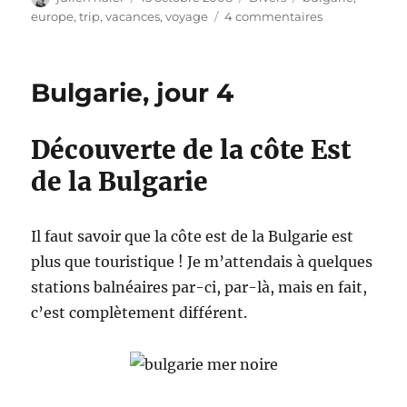
le
sur
europe
,
trip
,
vacances
,
voyage
4 commentaires
Bulgarie,
jour
5
Bulgarie, jour 4
Découverte de la côte Est
de la Bulgarie
Il faut savoir que la côte est de la Bulgarie est
plus que touristique ! Je m’attendais à quelques
stations balnéaires par-ci, par-là, mais en fait,
c’est complètement différent.