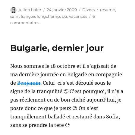
Auteur
Publié
Catégories
Étiquettes
julien haler
24 janvier 2009
Divers
resume
,
le
saint françois longchamp
,
ski
,
vacances
6
sur
commentaires
Retour
de
vacances
Bulgarie, dernier jour
au
ski
Nous sommes le 18 octobre et il s’agissait de
ma dernière journée en Bulgarie en compagnie
de
Benjamin
. Celui-ci s’est déroulé sous le
signe de la tranquilité 🙂 C’est pourquoi, il n’y a
pas réellement eu de bon cliché aujourd’hui, je
poste donc ce que je peux 😉 On s’est
tranquillement balladé et restauré dans Sofia,
sans se prendre la tete 🙂