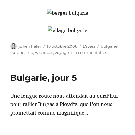
Auteur
Publié
Catégories
Étiquettes
julien haler
18 octobre 2008
Divers
bulgarie
,
le
sur
europe
,
trip
,
vacances
,
voyage
4 commentaires
Bulgarie,
jour
6
Bulgarie, jour 5
Une longue route nous attendait aujourd’hui
pour rallier Burgas à Plovdiv, que l’on nous
promettait comme magnifique…