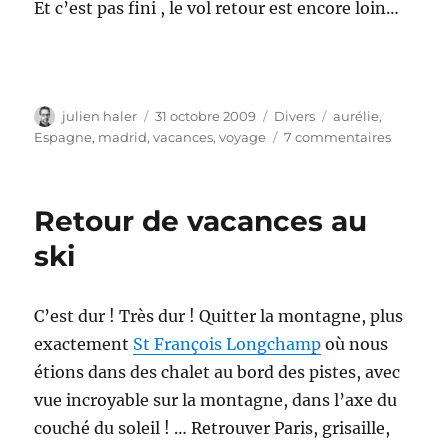
Et c’est pas fini , le vol retour est encore loin…
Auteur
Publié
Catégories
Étiquettes
julien haler
31 octobre 2009
Divers
aurélie
,
le
sur
Espagne
,
madrid
,
vacances
,
voyage
7 commentaires
Madrid
à
mi
Retour de vacances au
parcours
ski
C’est dur ! Très dur ! Quitter la montagne, plus
exactement
St François Longchamp
où nous
étions dans des chalet au bord des pistes, avec
vue incroyable sur la montagne, dans l’axe du
couché du soleil ! … Retrouver Paris, grisaille,