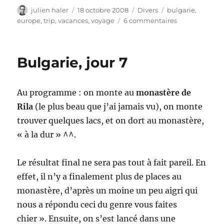
Auteur
Publié
Catégories
Étiquettes
julien haler
18 octobre 2008
Divers
bulgarie
,
le
sur
europe
,
trip
,
vacances
,
voyage
6 commentaires
Bulgarie,
dernier
jour
Bulgarie, jour 7
Au programme : on monte au
monastère de
Rila
(le plus beau que j’ai jamais vu), on monte
trouver quelques lacs, et on dort au monastère,
« à la dur » ^^.
Le résultat final ne sera pas tout à fait pareil. En
effet, il n’y a finalement plus de places au
monastère, d’après un moine un peu aigri qui
nous a répondu ceci du genre vous faites
chier ». Ensuite, on s’est lancé dans une