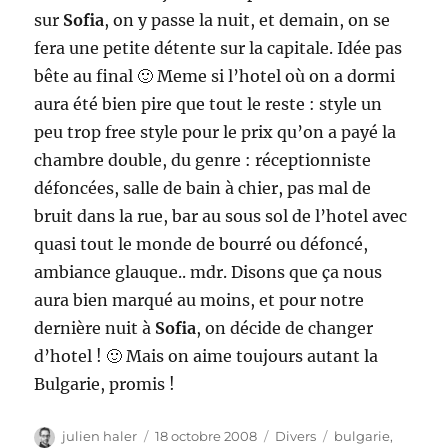
sur
Sofia
, on y passe la nuit, et demain, on se
fera une petite détente sur la capitale. Idée pas
bête au final 🙂 Meme si l’hotel où on a dormi
aura été bien pire que tout le reste : style un
peu trop free style pour le prix qu’on a payé la
chambre double, du genre : réceptionniste
défoncées, salle de bain à chier, pas mal de
bruit dans la rue, bar au sous sol de l’hotel avec
quasi tout le monde de bourré ou défoncé,
ambiance glauque.. mdr. Disons que ça nous
aura bien marqué au moins, et pour notre
dernière nuit à
Sofia
, on décide de changer
d’hotel ! 🙂 Mais on aime toujours autant la
Bulgarie, promis !
Auteur
Publié
Catégories
Étiquettes
julien haler
18 octobre 2008
Divers
bulgarie
,