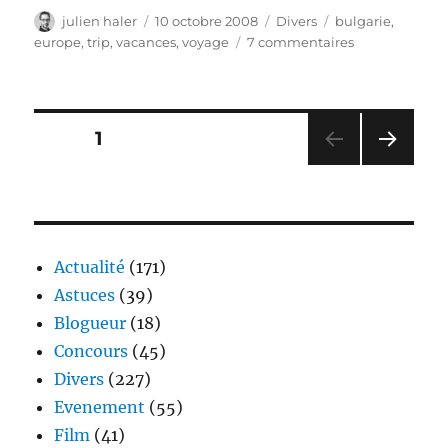
Auteur
Publié
Catégories
Étiquettes
julien haler
10 octobre 2008
Divers
bulgarie
,
le
sur
europe
,
trip
,
vacances
,
voyage
7 commentaires
Premieres
heures
en
Bulgarie
Pagination
PAGE
1
PAG
des
E
SUIV
publications
ANT
E
Actualité
(171)
Astuces
(39)
Blogueur
(18)
Concours
(45)
Divers
(227)
Evenement
(55)
Film
(41)