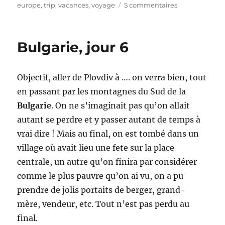
le
sur
europe
,
trip
,
vacances
,
voyage
5 commentaires
Bulgarie,
jour
7
Bulgarie, jour 6
Objectif, aller de Plovdiv à …. on verra bien, tout
en passant par les montagnes du Sud de la
Bulgarie
. On ne s’imaginait pas qu’on allait
autant se perdre et y passer autant de temps à
vrai dire ! Mais au final, on est tombé dans un
village où avait lieu une fete sur la place
centrale, un autre qu’on finira par considérer
comme le plus pauvre qu’on ai vu, on a pu
prendre de jolis portaits de berger, grand-
mère, vendeur, etc. Tout n’est pas perdu au
final.