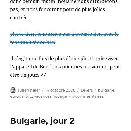
donc demain matin, nous ne nous attarderons
pas, et nous fonceront pour de plus jolies
contrée
photo dont je n’arrive pas à avoir le lien avec le
macbook air de ben
Il s’agit une fois de plus d’une photo prise avec
l’appareil de Ben ! Les miennes arriveront, peut
etre un jours ^^
Auteur
Publié
Catégories
Étiquettes
julien haler
14 octobre 2008
Divers
bulgarie
,
le
sur
europe
,
trip
,
vacances
,
voyage
6 commentaires
Bulgarie,
jour
3
Bulgarie, jour 2