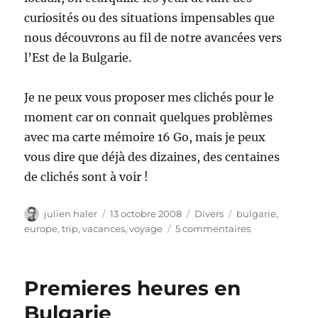
curiosités ou des situations impensables que
nous découvrons au fil de notre avancées vers
l’Est de la Bulgarie.
Je ne peux vous proposer mes clichés pour le
moment car on connait quelques problèmes
avec ma carte mémoire 16 Go, mais je peux
vous dire que déjà des dizaines, des centaines
de clichés sont à voir !
Auteur
Publié
Catégories
Étiquettes
julien haler
13 octobre 2008
Divers
bulgarie
,
le
sur
europe
,
trip
,
vacances
,
voyage
5 commentaires
Bulgarie,
jour
2
Premieres heures en
Bulgarie