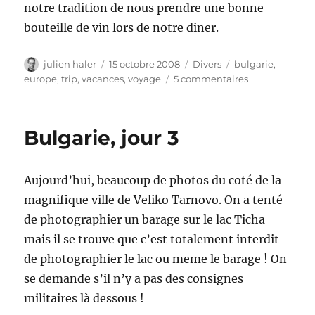
notre tradition de nous prendre une bonne
bouteille de vin lors de notre diner.
Auteur
Publié
Catégories
Étiquettes
julien haler
15 octobre 2008
Divers
bulgarie
,
le
sur
europe
,
trip
,
vacances
,
voyage
5 commentaires
Bulgarie,
jour
4
Bulgarie, jour 3
Aujourd’hui, beaucoup de photos du coté de la
magnifique ville de Veliko Tarnovo. On a tenté
de photographier un barage sur le lac Ticha
mais il se trouve que c’est totalement interdit
de photographier le lac ou meme le barage ! On
se demande s’il n’y a pas des consignes
militaires là dessous !