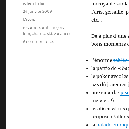
Auteur
julien haler
incroyable sur l
Publié
24 janvier 2009
Paris, grisaille,
le
Catégories
Divers
etc…
Étiquettes
resume
,
saint françois
longchamp
,
ski
,
vacances
Déjà plus d’une s
sur
6 commentaires
bons moments qu
Retour
de
vacances
l’énorme
tablée
au
la partie de «
ba
ski
le poker avec les
pas dû jouer car j
une superbe
pis
ma vie :P)
les discussions 
propose d’aller 
la
balade en raq