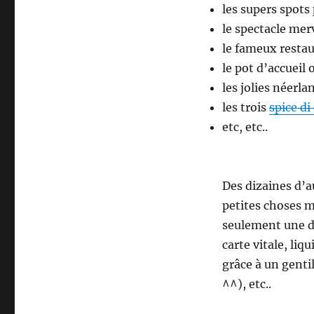
les supers spots
le spectacle mer
le fameux resta
le pot d’accueil 
les jolies néerla
les trois
spice di
etc, etc..
Des dizaines d’au
petites choses m
seulement une d
carte vitale, liq
grâce à un genti
^^), etc..