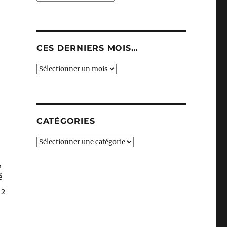
CES DERNIERS MOIS…
Ces
derniers
mois…
CATÉGORIES
Catégories
,
é
12