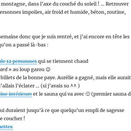
a montagne, dans l’axe du couché du soleil ! … Retrouver
 personnes impolies, air froid et humide, béton, routine,
emaine donc que je suis rentré, et j’ai encore en tête les
’on a passé là-bas :
 de 12 personnes
qui se tiennent chaud
tard
» au loup garou 😉
 billets de la bonne paye. Aurélie a gagné, mais elle aurait
’allais l’éclater … (si j’avais su ^^ )
cine intérieure
et le sauna qui va avec 🙂 (premier sauna 
qui duraient jusqu’à ce que quelqu’un empli de sagesse
se coucher !
uettes