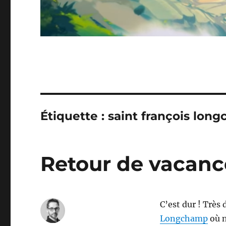
Étiquette :
saint françois lon
Retour de vacanc
C’est dur ! Très
Longchamp
où n