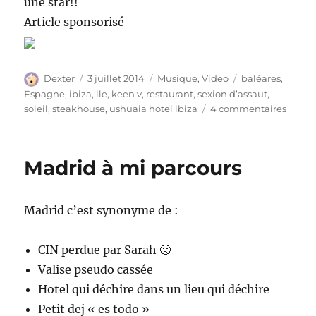
une star!!
Article sponsorisé
Auteur
Publié
Catégories
Étiquettes
Dexter
3 juillet 2014
Musique
,
Video
baléares
,
le
Espagne
,
ibiza
,
ile
,
keen v
,
restaurant
,
sexion d’assaut
,
sur
soleil
,
steakhouse
,
ushuaia hotel ibiza
4 commentaires
Ibiza,
ou
l’art
Madrid à mi parcours
de
recevo
Madrid c’est synonyme de :
CIN perdue par Sarah 🙁
Valise pseudo cassée
Hotel qui déchire dans un lieu qui déchire
Petit dej « es todo »