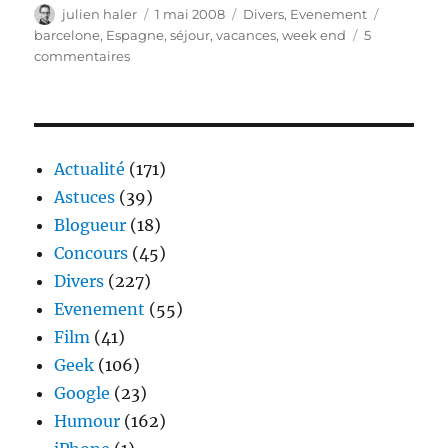
Auteur
Publié
Catégories
Étiquette
julien haler
1 mai 2008
Divers
,
Evenement
le
barcelone
,
Espagne
,
séjour
,
vacances
,
week end
5
sur
commentaires
Ce
week-
end,
direction
Barcelone
Actualité
(171)
!
Astuces
(39)
Blogueur
(18)
Concours
(45)
Divers
(227)
Evenement
(55)
Film
(41)
Geek
(106)
Google
(23)
Humour
(162)