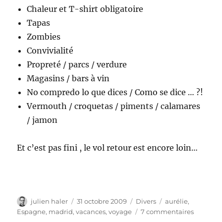
Chaleur et T-shirt obligatoire
Tapas
Zombies
Convivialité
Propreté / parcs / verdure
Magasins / bars à vin
No compredo lo que dices / Como se dice … ?!
Vermouth / croquetas / piments / calamares
/ jamon
Et c’est pas fini , le vol retour est encore loin…
Auteur
Publié
Catégories
Étiquettes
julien haler
31 octobre 2009
Divers
aurélie
,
le
sur
Espagne
,
madrid
,
vacances
,
voyage
7 commentaires
Madrid