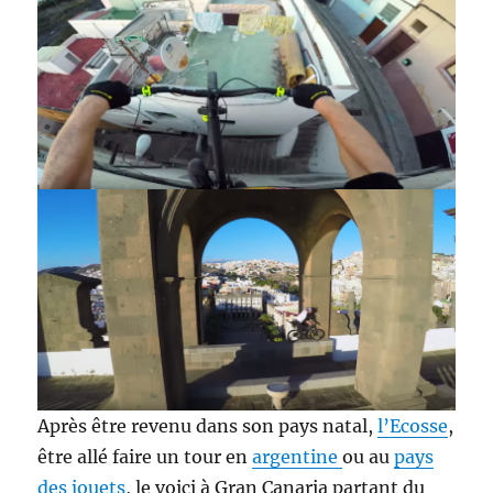
Après être revenu dans son pays natal,
l’Ecosse
,
être allé faire un tour en
argentine
ou au
pays
des jouets
, le voici à Gran Canaria partant du