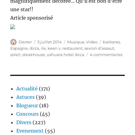
magnifiquement décorée… Qu’il est bon d’être
une star!!
Article sponsorisé
Auteur
Publié
Catégories
Étiquettes
Dexter
3 juillet 2014
Musique
,
Video
baléares
,
le
Espagne
,
ibiza
,
ile
,
keen v
,
restaurant
,
sexion d’assaut
,
sur
soleil
,
steakhouse
,
ushuaia hotel ibiza
4 commentaires
Ibiza,
ou
l’art
de
recevo
Actualité
(171)
Astuces
(39)
Blogueur
(18)
Concours
(45)
Divers
(227)
Evenement
(55)