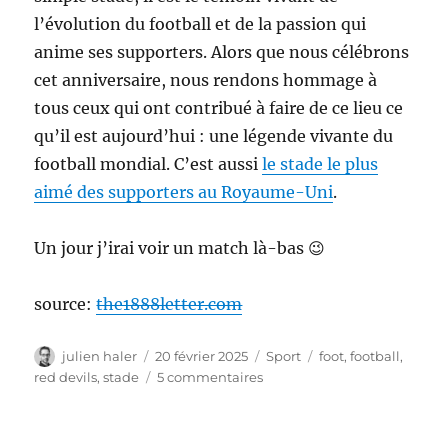
l’évolution du football et de la passion qui
anime ses supporters. Alors que nous célébrons
cet anniversaire, nous rendons hommage à
tous ceux qui ont contribué à faire de ce lieu ce
qu’il est aujourd’hui : une légende vivante du
football mondial. C’est aussi
le stade le plus
aimé des supporters au Royaume-Uni
.
Un jour j’irai voir un match là-bas 😉
source:
the1888letter.com
Auteur
Publié
Catégories
Étiquettes
julien haler
20 février 2025
Sport
foot
,
football
,
le
sur
red devils
,
stade
5 commentaires
1910
Inauguration
de