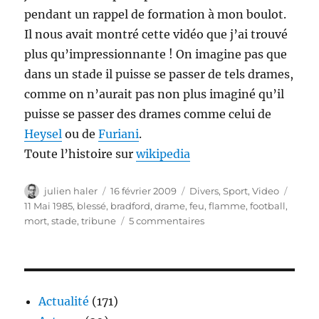
pendant un rappel de formation à mon boulot.
Il nous avait montré cette vidéo que j’ai trouvé
plus qu’impressionnante ! On imagine pas que
dans un stade il puisse se passer de tels drames,
comme on n’aurait pas non plus imaginé qu’il
puisse se passer des drames comme celui de
Heysel
ou de
Furiani
.
Toute l’histoire sur
wikipedia
Auteur
Publié
Catégories
Étiqu
julien haler
16 février 2009
Divers
,
Sport
,
Video
le
11 Mai 1985
,
blessé
,
bradford
,
drame
,
feu
,
flamme
,
football
,
sur
mort
,
stade
,
tribune
5 commentaires
Désastre
de
bradfod
Actualité
(171)