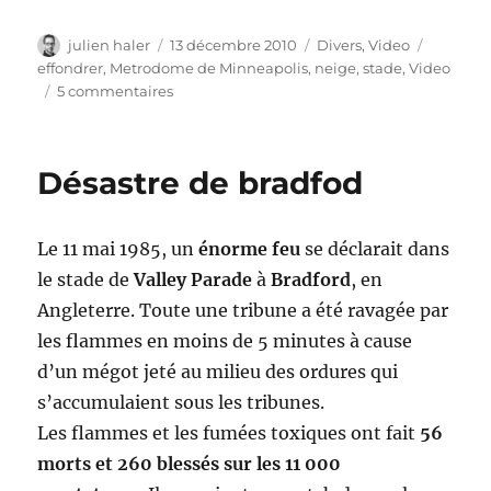
Auteur
Publié
Catégories
Étiquett
julien haler
13 décembre 2010
Divers
,
Video
le
effondrer
,
Metrodome de Minneapolis
,
neige
,
stade
,
Video
sur
5 commentaires
La
neige
perce
Désastre de bradfod
le
toit
du
Le 11 mai 1985, un
énorme feu
se déclarait dans
stade
de
le stade de
Valley Parade
à
Bradford
, en
Minneapolis
Angleterre. Toute une tribune a été ravagée par
les flammes en moins de 5 minutes à cause
d’un mégot jeté au milieu des ordures qui
s’accumulaient sous les tribunes.
Les flammes et les fumées toxiques ont fait
56
morts et 260 blessés sur les 11 000