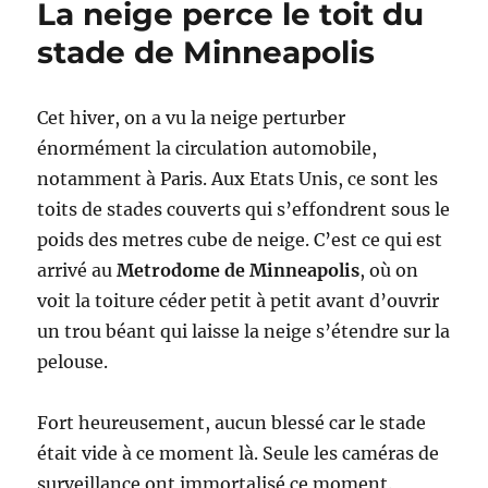
La neige perce le toit du
Old
Trafford,
stade de Minneapolis
Stade
légendaire
de
Cet hiver, on a vu la neige perturber
Manchester
énormément la circulation automobile,
United
notamment à Paris. Aux Etats Unis, ce sont les
toits de stades couverts qui s’effondrent sous le
poids des metres cube de neige. C’est ce qui est
arrivé au
Metrodome de Minneapolis
, où on
voit la toiture céder petit à petit avant d’ouvrir
un trou béant qui laisse la neige s’étendre sur la
pelouse.
Fort heureusement, aucun blessé car le stade
était vide à ce moment là. Seule les caméras de
surveillance ont immortalisé ce moment.