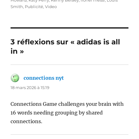
Howard
,
Katy Perry
,
Kenny Belaey
,
lionel messi
,
Louis
Smith
,
Publicité
,
Video
3 réflexions sur « adidas is all
in »
connections nyt
dit :
18 mars 2026 à 15:19
Connections Game challenges your brain with
16 words needing grouping by shared
connections.