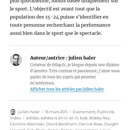
plus quotidienne, moins basée uniquement sur
le sport. L’objectif est avant tout que la
population des 15-24 puisse s’identifier en
toute personne recherchant la performance
aussi bien dans le sport que le spectacle.
Auteur/autrice :
julien haler
Créateur de titlap.fr, je blogue depuis une dizaine
d'années. Très curieux et passionné, j'aime vous
parler de tous les sujets qui peuvent
m'intéresser.
Afficher tous les articles par julien haler
Auteur
Publié
Catégories
julien haler
16 mars 2011
Evenement
,
Publicité
,
le
Étiquettes
Video
adidas
,
adidas is all in
,
all in
,
bob
,
Bobby Ray
,
Caroline Wozniaki
,
David Beckham
,
Derrick Rose
,
Dwight