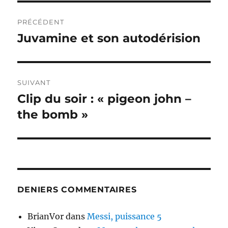
Navigation
PRÉCÉDENT
de
Juvamine et son autodérision
Publication
précédente :
l’article
SUIVANT
Clip du soir : « pigeon john –
Publication
suivante :
the bomb »
DENIERS COMMENTAIRES
BrianVor
dans
Messi, puissance 5