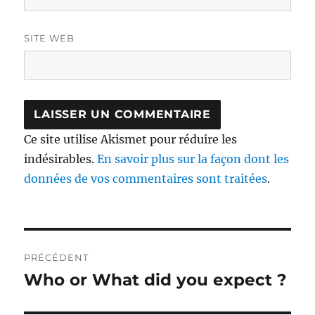
SITE WEB
Ce site utilise Akismet pour réduire les
indésirables.
En savoir plus sur la façon dont les
données de vos commentaires sont traitées
.
Navigation
PRÉCÉDENT
de
Who or What did you expect ?
Publication
précédente :
l’article