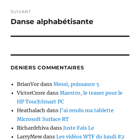
SUIVANT
Danse alphabétisante
Publication
suivante :
DENIERS COMMENTAIRES
BrianVor
dans
Messi, puissance 5
VictorCrore
dans
Maestro, le teaser pour le
HP TouchSmart PC
Heathalach
dans
J’ai rendu ma tablette
Microsoft Surface RT
Richardrhiva
dans
Juste Fais Le
LarryMew
dans
Les vidéos WTF du lundi #2