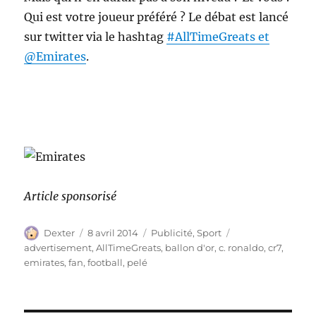
Qui est votre joueur préféré ? Le débat est lancé
sur twitter via le hashtag
#AllTimeGreats et
@Emirates
.
Article sponsorisé
Auteur
Publié
Catégories
Étiquettes
Dexter
8 avril 2014
Publicité
,
Sport
le
advertisement
,
AllTimeGreats
,
ballon d'or
,
c. ronaldo
,
cr7
,
emirates
,
fan
,
football
,
pelé