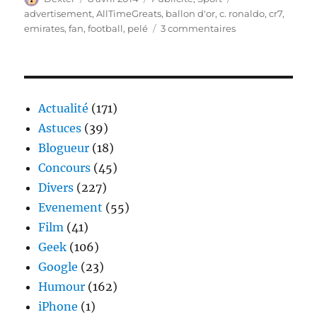
le
advertisement
,
AllTimeGreats
,
ballon d'or
,
c. ronaldo
,
cr7
,
sur
emirates
,
fan
,
football
,
pelé
3 commentaires
Rencontre
de
haut
vol
avec
Actualité
(171)
Emirates
Astuces
(39)
Blogueur
(18)
Concours
(45)
Divers
(227)
Evenement
(55)
Film
(41)
Geek
(106)
Google
(23)
Humour
(162)
iPhone
(1)