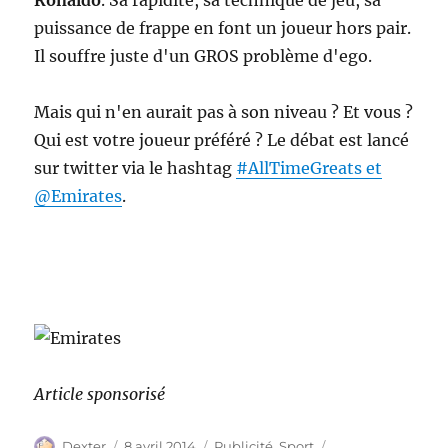
Ronaldo
. Sa rapidité, sa technique de jeu, sa
puissance de frappe en font un joueur hors pair.
Il souffre juste d'un GROS problème d'ego.
Mais qui n'en aurait pas à son niveau ? Et vous ?
Qui est votre joueur préféré ? Le débat est lancé
sur twitter via le hashtag
#AllTimeGreats et
@Emirates
.
Article sponsorisé
Auteur
Publié
Catégories
Étiquettes
Dexter
8 avril 2014
Publicité
,
Sport