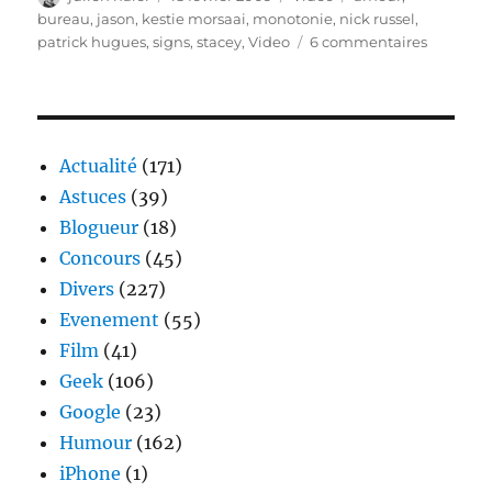
le
bureau
,
jason
,
kestie morsaai
,
monotonie
,
nick russel
,
sur
patrick hugues
,
signs
,
stacey
,
Video
6 commentaires
Video
–
Signs
Actualité
(171)
Astuces
(39)
Blogueur
(18)
Concours
(45)
Divers
(227)
Evenement
(55)
Film
(41)
Geek
(106)
Google
(23)
Humour
(162)
iPhone
(1)