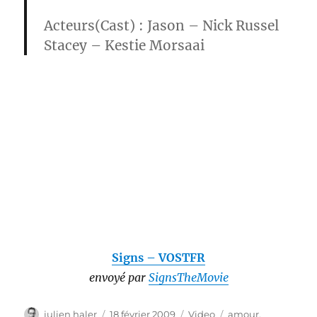
Acteurs(Cast) : Jason –
Nick Russel
Stacey –
Kestie Morsaai
Signs – VOSTFR
envoyé par
SignsTheMovie
Auteur
Publié
Catégories
Étiquettes
julien haler
18 février 2009
Video
amour
,