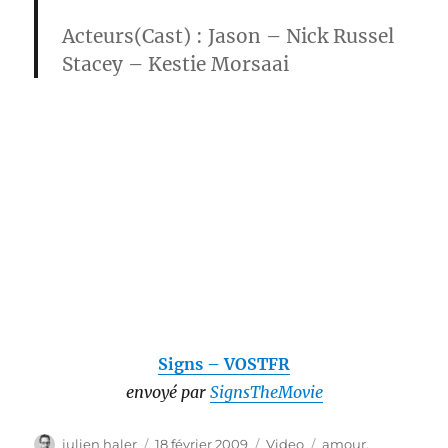
Acteurs(Cast) : Jason –
Nick Russel
Stacey –
Kestie Morsaai
Signs – VOSTFR
envoyé par
SignsTheMovie
Auteur
Publié
Catégories
Étiquettes
julien haler
18 février 2009
Video
amour
,