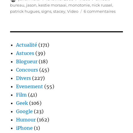
le
bureau
,
jason
,
kestie morsaai
,
monotonie
,
nick russel
,
sur
patrick hugues
,
signs
,
stacey
,
Video
6 commentaires
Video
–
Signs
Actualité
(171)
Astuces
(39)
Blogueur
(18)
Concours
(45)
Divers
(227)
Evenement
(55)
Film
(41)
Geek
(106)
Google
(23)
Humour
(162)
iPhone
(1)