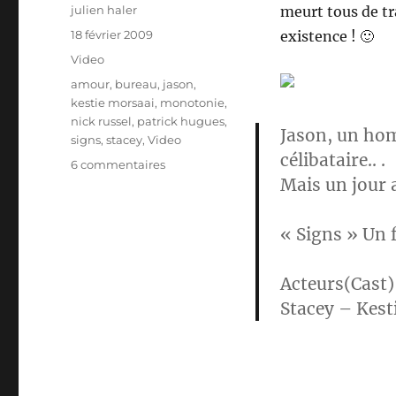
Auteur
julien haler
meurt tous de t
Publié
18 février 2009
existence ! 🙂
le
Catégories
Video
Étiquettes
amour
,
bureau
,
jason
,
kestie morsaai
,
monotonie
,
nick russel
,
patrick hugues
,
Jason, un homm
signs
,
stacey
,
Video
célibataire.. .
sur
6 commentaires
Mais un jour a
Video
–
Signs
«
Signs
» Un 
Acteurs(Cast)
Stacey –
Kest