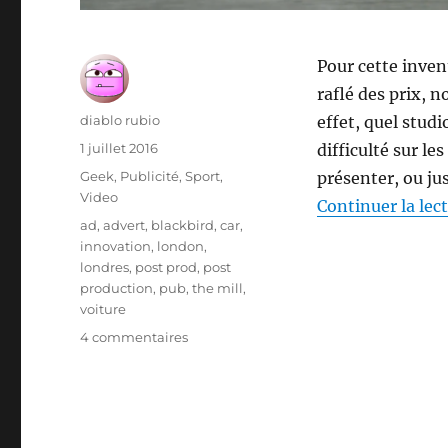
Pour cette inven
raflé des prix, 
Auteur
diablo rubio
effet, quel stud
Publié
1 juillet 2016
difficulté sur le
le
Catégories
Geek
,
Publicité
,
Sport
,
présenter, ou jus
Video
Continuer la lec
Étiquettes
ad
,
advert
,
blackbird
,
car
,
innovation
,
london
,
londres
,
post prod
,
post
production
,
pub
,
the mill
,
voiture
sur
4 commentaires
The
Mill
–
Comment
filmer