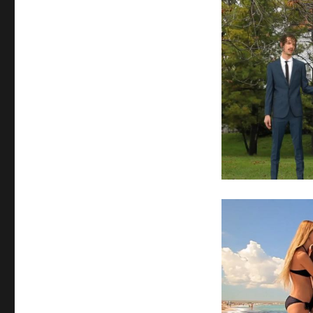
Darwin
Deez
« You
Can’t
Be
My
Girl »