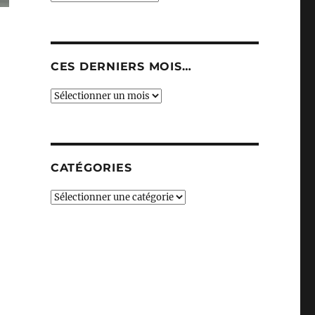
CES DERNIERS MOIS…
Ces
derniers
mois…
 pubs »
CATÉGORIES
Catégories