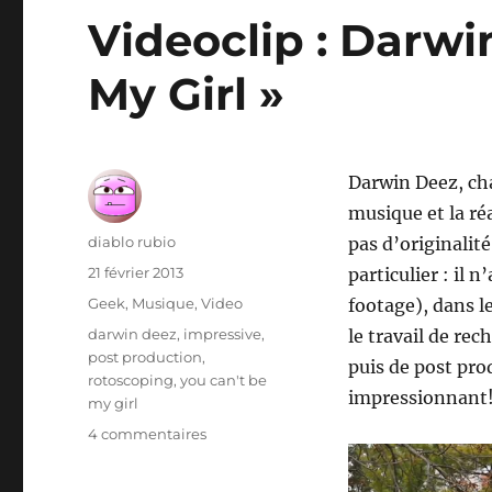
une
Videoclip : Darwi
voiture
pour
My Girl »
les
pubs
Darwin Deez, cha
musique et la réa
Auteur
diablo rubio
pas d’originalité
Publié
21 février 2013
particulier : il n
le
Catégories
Geek
,
Musique
,
Video
footage), dans le
Étiquettes
darwin deez
,
impressive
,
le travail de re
post production
,
puis de post pro
rotoscoping
,
you can't be
impressionnant
my girl
sur
4 commentaires
Videoclip
: