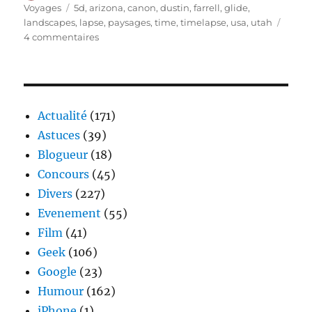
le
Étiquettes
Voyages
5d
,
arizona
,
canon
,
dustin
,
farrell
,
glide
,
landscapes
,
lapse
,
paysages
,
time
,
timelapse
,
usa
,
utah
sur
4 commentaires
Le
temps
passe
Actualité
(171)
Astuces
(39)
Blogueur
(18)
Concours
(45)
Divers
(227)
Evenement
(55)
Film
(41)
Geek
(106)
Google
(23)
Humour
(162)
iPhone
(1)