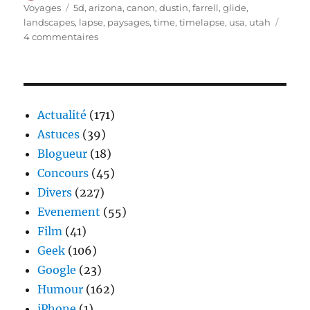
le
Étiquettes
Voyages
5d
,
arizona
,
canon
,
dustin
,
farrell
,
glide
,
landscapes
,
lapse
,
paysages
,
time
,
timelapse
,
usa
,
utah
sur
4 commentaires
Le
temps
passe
Actualité
(171)
Astuces
(39)
Blogueur
(18)
Concours
(45)
Divers
(227)
Evenement
(55)
Film
(41)
Geek
(106)
Google
(23)
Humour
(162)
iPhone
(1)