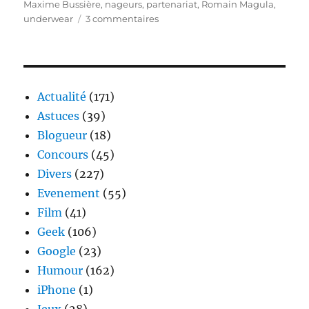
Maxime Bussière
,
nageurs
,
partenariat
,
Romain Magula
,
sur
underwear
3 commentaires
HOM
présente
sa
nouvelle
collection
Actualité
(171)
été
Astuces
(39)
2012
Blogueur
(18)
Concours
(45)
Divers
(227)
Evenement
(55)
Film
(41)
Geek
(106)
Google
(23)
Humour
(162)
iPhone
(1)