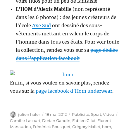
voire fluos pour un peu de fantaisie
L’HOM d’Alexis Mabille
(non représenté
dans les 6 photos) : des jeunes créateurs de
l’école
Axe Sud
ont dessiné des sous-
vêtements mettant en valeur le corps de
l’homme dans tous ces états. Pour voir toute
la collection, rendez vous sur sa
page dédiée
dans l’application facebook
Enfin, si vous voulez en savoir plus, rendez-
vous sur la
page facebook d’Hom underwear
.
Auteur
Publié
Catégories
Étiqu
julien haler
18 mai 2012
Publicité
,
Sport
,
Video
le
Camille Lacourt
,
Dorian Gandin
,
Fabien Gilot
,
Florent
Manaudou
,
Frédérick Bousquet
,
Grégory Mallet
,
hom
,