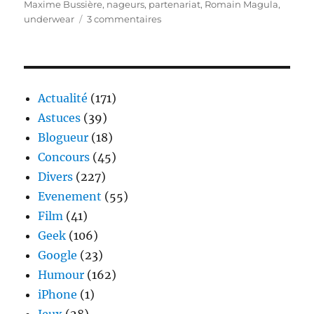
Maxime Bussière
,
nageurs
,
partenariat
,
Romain Magula
,
sur
underwear
3 commentaires
HOM
présente
sa
nouvelle
collection
Actualité
(171)
été
Astuces
(39)
2012
Blogueur
(18)
Concours
(45)
Divers
(227)
Evenement
(55)
Film
(41)
Geek
(106)
Google
(23)
Humour
(162)
iPhone
(1)