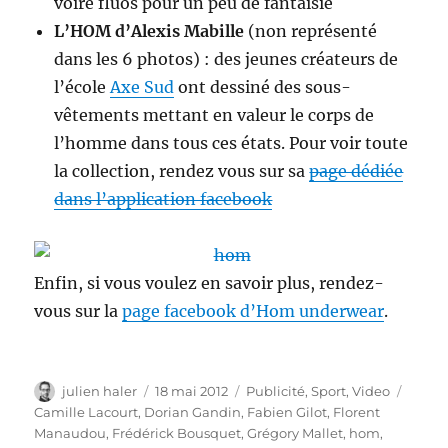
voire fluos pour un peu de fantaisie
L’HOM d’Alexis Mabille
(non représenté
dans les 6 photos) : des jeunes créateurs de
l’école
Axe Sud
ont dessiné des sous-
vêtements mettant en valeur le corps de
l’homme dans tous ces états. Pour voir toute
la collection, rendez vous sur sa
page dédiée
dans l’application facebook
Enfin, si vous voulez en savoir plus, rendez-
vous sur la
page facebook d’Hom underwear
.
Auteur
Publié
Catégories
Étiqu
julien haler
18 mai 2012
Publicité
,
Sport
,
Video
le
Camille Lacourt
,
Dorian Gandin
,
Fabien Gilot
,
Florent
Manaudou
,
Frédérick Bousquet
,
Grégory Mallet
,
hom
,