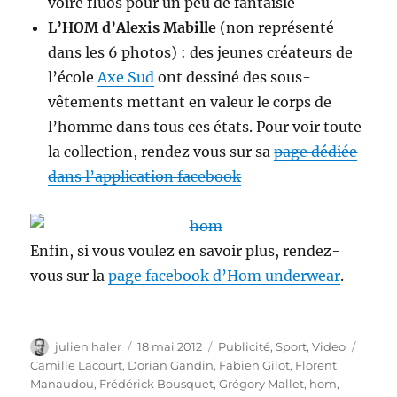
voire fluos pour un peu de fantaisie
L’HOM d’Alexis Mabille
(non représenté
dans les 6 photos) : des jeunes créateurs de
l’école
Axe Sud
ont dessiné des sous-
vêtements mettant en valeur le corps de
l’homme dans tous ces états. Pour voir toute
la collection, rendez vous sur sa
page dédiée
dans l’application facebook
Enfin, si vous voulez en savoir plus, rendez-
vous sur la
page facebook d’Hom underwear
.
Auteur
Publié
Catégories
Étiqu
julien haler
18 mai 2012
Publicité
,
Sport
,
Video
le
Camille Lacourt
,
Dorian Gandin
,
Fabien Gilot
,
Florent
Manaudou
,
Frédérick Bousquet
,
Grégory Mallet
,
hom
,