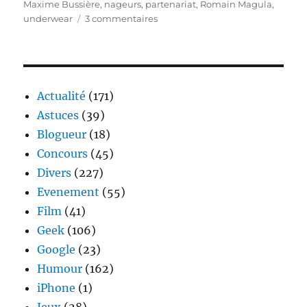
Maxime Bussière
,
nageurs
,
partenariat
,
Romain Magula
,
sur
underwear
3 commentaires
HOM
présente
sa
nouvelle
collection
Actualité
(171)
été
Astuces
(39)
2012
Blogueur
(18)
Concours
(45)
Divers
(227)
Evenement
(55)
Film
(41)
Geek
(106)
Google
(23)
Humour
(162)
iPhone
(1)