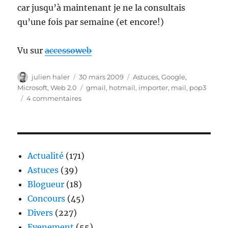
car jusqu’à maintenant je ne la consultais
qu’une fois par semaine (et encore!)
Vu sur
accessoweb
Auteur
Publié
Catégories
julien haler
30 mars 2009
Astuces
,
Google
,
le
Étiquettes
Microsoft
,
Web 2.0
gmail
,
hotmail
,
importer
,
mail
,
pop3
sur
4 commentaires
Vos
mails
hotmail
dans
votre
Actualité
(171)
boite
Astuces
(39)
Gmail
Blogueur
(18)
Concours
(45)
Divers
(227)
Evenement
(55)