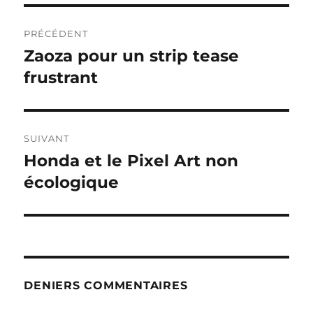
Navigation
PRÉCÉDENT
de
Zaoza pour un strip tease
Publication
précédente :
frustrant
l’article
SUIVANT
Honda et le Pixel Art non
Publication
suivante :
écologique
DENIERS COMMENTAIRES