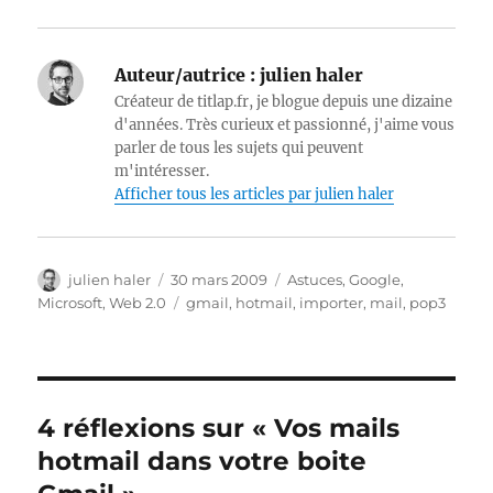
Auteur/autrice :
julien haler
Créateur de titlap.fr, je blogue depuis une dizaine
d'années. Très curieux et passionné, j'aime vous
parler de tous les sujets qui peuvent
m'intéresser.
Afficher tous les articles par julien haler
Auteur
Publié
Catégories
julien haler
30 mars 2009
Astuces
,
Google
,
le
Étiquettes
Microsoft
,
Web 2.0
gmail
,
hotmail
,
importer
,
mail
,
pop3
4 réflexions sur « Vos mails
hotmail dans votre boite