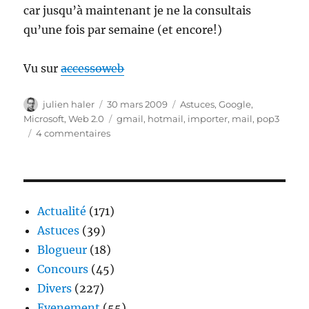
car jusqu’à maintenant je ne la consultais
qu’une fois par semaine (et encore!)
Vu sur
accessoweb
Auteur
Publié
Catégories
julien haler
30 mars 2009
Astuces
,
Google
,
le
Étiquettes
Microsoft
,
Web 2.0
gmail
,
hotmail
,
importer
,
mail
,
pop3
sur
4 commentaires
Vos
mails
hotmail
dans
votre
Actualité
(171)
boite
Astuces
(39)
Gmail
Blogueur
(18)
Concours
(45)
Divers
(227)
Evenement
(55)