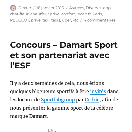
Auteur
Publié
Catégories
Étiquettes
Dexter
18 janvier 2016
Astuces
,
Divers
app
,
le
chauffeur
,
chauffeur privé
,
confort
,
lecab.fr
,
Paris
,
sur
PEUGEOT
,
privé
,
taxi
,
taxis
,
uber
,
vtc
4 commentaires
LeCab.fr
un
chauffeu
Concours – Damart Sport
privé
à
et son partenariat avec
la
l’ESF
français
Il y a deux semaines de cela, nous étions
quelques blogueurs sportifs à être
invités
dans
les locaux de
Sportlabgroup
par
Cedric
, afin de
nous présenter la gamme sport de la célèbre
marque
Damart
.