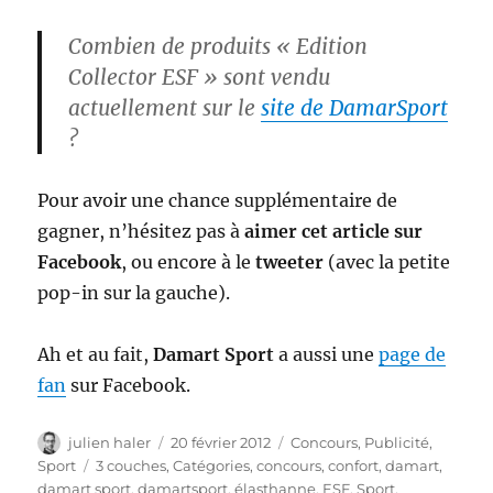
Combien de produits « Edition
Collector ESF » sont vendu
actuellement sur le
site de DamarSport
?
Pour avoir une chance supplémentaire de
gagner, n’hésitez pas à
aimer cet article sur
Facebook
, ou encore à le
tweeter
(avec la petite
pop-in sur la gauche).
Ah et au fait,
Damart Sport
a aussi une
page de
fan
sur Facebook.
Auteur
Publié
Catégories
julien haler
20 février 2012
Concours
,
Publicité
,
le
Étiquettes
Sport
3 couches
,
Catégories
,
concours
,
confort
,
damart
,
damart sport
,
damartsport
,
élasthanne
,
ESF
,
Sport
,