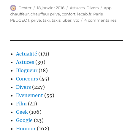
Auteur
Publié
Catégories
Étiquettes
Dexter
18 janvier 2016
Astuces
,
Divers
app
,
le
chauffeur
,
chauffeur privé
,
confort
,
lecab.fr
,
Paris
,
sur
PEUGEOT
,
privé
,
taxi
,
taxis
,
uber
,
vtc
4 commentaires
LeCab.fr
un
chauffeu
privé
à
Actualité
(171)
la
Astuces
(39)
français
Blogueur
(18)
Concours
(45)
Divers
(227)
Evenement
(55)
Film
(41)
Geek
(106)
Google
(23)
Humour
(162)