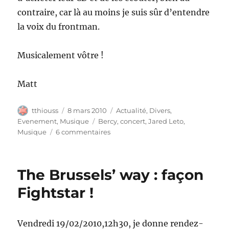
contraire, car là au moins je suis sûr d’entendre
la voix du frontman.
Musicalement vôtre !
Matt
Auteur
Publié
Catégories
tthiouss
8 mars 2010
Actualité
,
Divers
,
le
Étiquettes
Evenement
,
Musique
Bercy
,
concert
,
Jared Leto
,
sur
Musique
6 commentaires
30
seconds
to
The Brussels’ way : façon
Bercy
Fightstar !
Vendredi 19/02/2010,12h30, je donne rendez-