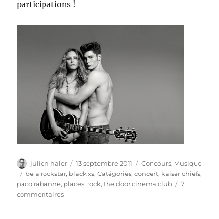
participations !
Auteur
Publié
Catégories
julien haler
13 septembre 2011
Concours
,
Musique
le
Étiquettes
be a rockstar
,
black xs
,
Catégories
,
concert
,
kaiser chiefs
,
paco rabanne
,
places
,
rock
,
the door cinema club
7
sur
commentaires
[Concours]
Lancement