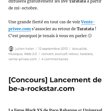
diffusera gratuitement les live
Taratata
à partir
de mi-octobre.
Une grande fierté en tout cas de voir
Vente-
privee.com
s’associer au retour de
Taratata
!
C’est pourquoi je tenais à vous en parler 🙂
Auteur
Publié
Catégories
julien haler
12 septembre 2013
Actualité
,
le
Étiquettes
Musique
,
Web 2.0
concert
,
exclusif
,
retour
,
taratata
,
sur
vente-privee.com
4 commentaires
Taratata
fête
ses
[Concours] Lancement de
20
ans
be-a-rockstar.com
avec
vente-
privee.com
La ligne Black XS de Paco Rabanne
et
Universal