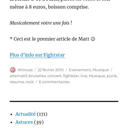
même à 8 euros, boisson comprise.
Musicalement votre une fois
!
* Ceci est le premier article de Matt 😉
Plus d’info sur Fightstar
Auteur
Publié
Catégories
Étiquet
tthiouss
22 février 2010
Evenement
,
Musique
le
alternatif
,
bruxelles
,
concert
,
fightstar
,
live
,
Musique
,
punk
,
sur
resume
,
rock
6 commentaires
The
Brussels’
way
:
façon
Actualité
(171)
Fightstar
Astuces
(39)
!