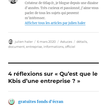
Créateur de titlap.fr, je blogue depuis une dizaine
d'années. Très curieux et passionné, j'aime vous
parler de tous les sujets qui peuvent
m'intéresser.
Afficher tous les articles par julien haler
Auteur
Publié
Catégories
Étiquettes
julien haler
6 mars 2020
Astuces
détails
,
le
document
,
entreprise
,
informations
,
officiel
4 réflexions sur « Qu’est que le
Kbis d’une entreprise ? »
gratuites fonds d'écran
dit :