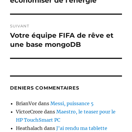
économiser de l’énergie
l’article
SUIVANT
Votre équipe FIFA de rêve et
Publication
suivante :
une base mongoDB
DENIERS COMMENTAIRES
BrianVor
dans
Messi, puissance 5
VictorCrore
dans
Maestro, le teaser pour le
HP TouchSmart PC
Heathalach
dans
J’ai rendu ma tablette