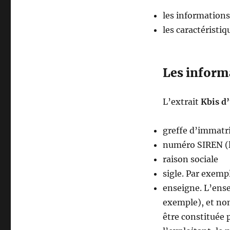
?
les informations
les caractéristiq
Les informa
L’extrait
Kbis d
greffe d’immatr
numéro SIREN (l
raison sociale
sigle. Par exemp
enseigne. L’ense
exemple), et non
être constituée 