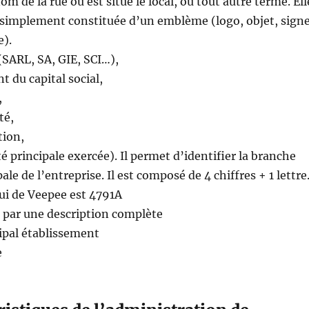
nom de la rue où est situé le local, ou tout autre terme. Ell
simplement constituée d’un emblème (logo, objet, sign
e).
(SARL, SA, GIE, SCI…),
t du capital social,
,
té,
tion,
é principale exercée). Il permet d’identifier la branche
pale de l’entreprise. Il est composé de 4 chiffres + 1 lettre
ui de Veepee est 4791A
ée par une description complète
ipal établissement
e