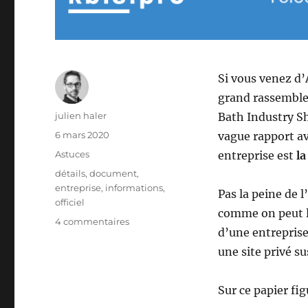
Si vous venez d
grand rassemble
Auteur
julien haler
Bath Industry Sh
Publié
6 mars 2020
vague rapport ave
le
Catégories
Astuces
entreprise est
la
Étiquettes
détails
,
document
,
entreprise
,
informations
,
Pas la peine de 
officiel
comme on peut le
sur
4 commentaires
d’une entreprise,
Qu’est
que
une site privé s
le
Kbis
Sur ce papier fi
d’une
entreprise