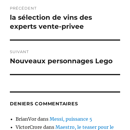
Navigation
PRÉCÉDENT
de
la sélection de vins des
Publication
précédente :
experts vente-privee
l’article
SUIVANT
Nouveaux personnages Lego
Publication
suivante :
DENIERS COMMENTAIRES
BrianVor
dans
Messi, puissance 5
VictorCrore
dans
Maestro, le teaser pour le