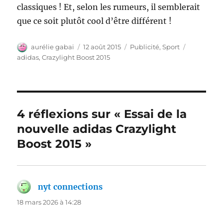
classiques ! Et, selon les rumeurs, il semblerait
que ce soit plutôt cool d’être différent !
Auteur
Publié
Catégories
Étiquettes
aurélie gabai
12 août 2015
Publicité
,
Sport
le
adidas
,
Crazylight Boost 2015
4 réflexions sur « Essai de la
nouvelle adidas Crazylight
Boost 2015 »
nyt connections
dit :
18 mars 2026 à 14:28