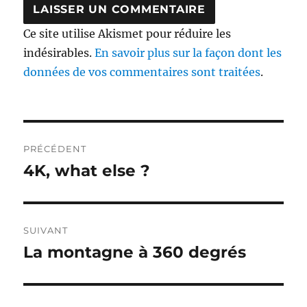
Ce site utilise Akismet pour réduire les
indésirables.
En savoir plus sur la façon dont les
données de vos commentaires sont traitées
.
Navigation
PRÉCÉDENT
de
4K, what else ?
Publication
précédente :
l’article
SUIVANT
La montagne à 360 degrés
Publication
suivante :