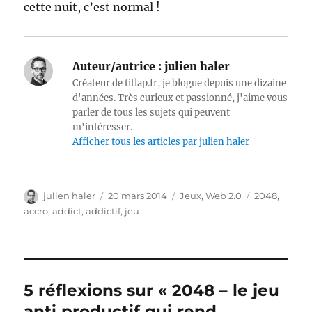
cette nuit, c’est normal !
Auteur/autrice :
julien haler
Créateur de titlap.fr, je blogue depuis une dizaine
d'années. Très curieux et passionné, j'aime vous
parler de tous les sujets qui peuvent
m'intéresser.
Afficher tous les articles par julien haler
Auteur
Publié
Catégories
Étiquettes
julien haler
20 mars 2014
Jeux
,
Web 2.0
2048
,
le
accro
,
addict
,
addictif
,
jeu
5 réflexions sur « 2048 – le jeu
anti productif qui rend