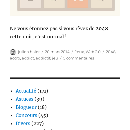
Ne vous étonnez pas si vous rêvez de
2048
cette nuit, c’est normal !
Auteur
Publié
Catégories
Étiquettes
julien haler
20 mars 2014
Jeux
,
Web 2.0
2048
,
le
sur
accro
,
addict
,
addictif
,
jeu
5 commentaires
2048
–
le
jeu
anti
Actualité
(171)
productif
Astuces
(39)
qui
Blogueur
(18)
rend
dingue
Concours
(45)
Divers
(227)