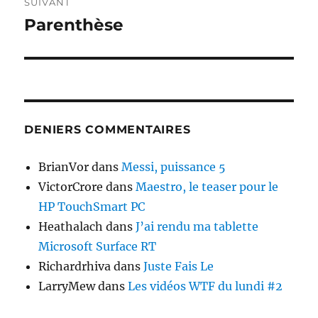
SUIVANT
Parenthèse
Publication
suivante :
DENIERS COMMENTAIRES
BrianVor
dans
Messi, puissance 5
VictorCrore
dans
Maestro, le teaser pour le
HP TouchSmart PC
Heathalach
dans
J’ai rendu ma tablette
Microsoft Surface RT
Richardrhiva
dans
Juste Fais Le
LarryMew
dans
Les vidéos WTF du lundi #2