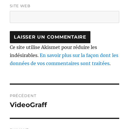
SITE WEB
Ce site utilise Akismet pour réduire les
indésirables.
En savoir plus sur la façon dont les
données de vos commentaires sont traitées
.
Navigation
PRÉCÉDENT
de
VideoGraff
Publication
précédente :
l’article