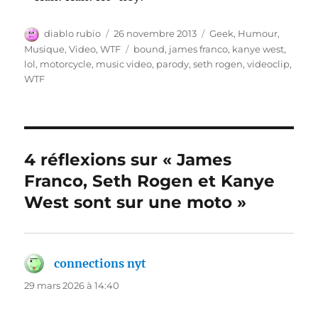
Auteur
Publié
Catégories
diablo rubio
26 novembre 2013
Geek
,
Humour
,
le
Étiquettes
Musique
,
Video
,
WTF
bound
,
james franco
,
kanye west
,
lol
,
motorcycle
,
music video
,
parody
,
seth rogen
,
videoclip
,
WTF
4 réflexions sur « James
Franco, Seth Rogen et Kanye
West sont sur une moto »
connections nyt
dit :
29 mars 2026 à 14:40