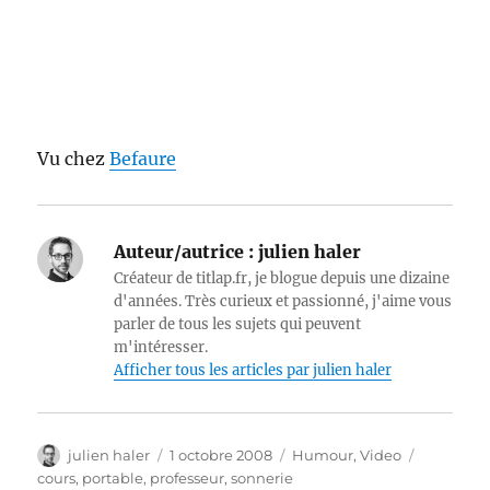
Vu chez
Befaure
Auteur/autrice :
julien haler
Créateur de titlap.fr, je blogue depuis une dizaine
d'années. Très curieux et passionné, j'aime vous
parler de tous les sujets qui peuvent
m'intéresser.
Afficher tous les articles par julien haler
Auteur
Publié
Catégories
Étiquette
julien haler
1 octobre 2008
Humour
,
Video
le
cours
,
portable
,
professeur
,
sonnerie