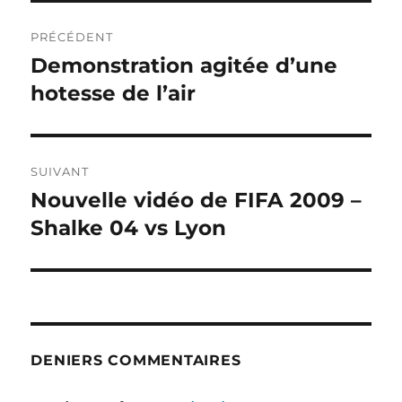
Navigation
PRÉCÉDENT
de
Demonstration agitée d’une
Publication
précédente :
hotesse de l’air
l’article
SUIVANT
Nouvelle vidéo de FIFA 2009 –
Publication
suivante :
Shalke 04 vs Lyon
DENIERS COMMENTAIRES