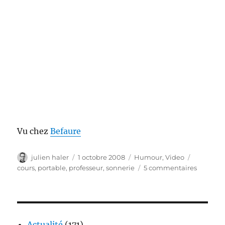
Vu chez
Befaure
Auteur
Publié
Catégories
Étiquette
julien haler
1 octobre 2008
Humour
,
Video
le
sur
cours
,
portable
,
professeur
,
sonnerie
5 commentaires
Paf
le
télépho
portable
Actualité
(171)