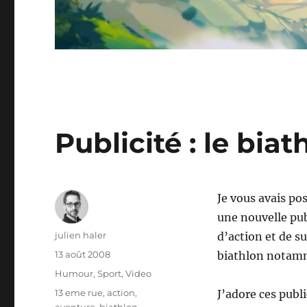
Publicité : le biat
Je vous avais pos
une nouvelle pu
Auteur
julien haler
d’action et de s
Publié
13 août 2008
biathlon notam
le
Catégories
Humour
,
Sport
,
Video
Étiquettes
13 eme rue
,
action
,
J’adore ces publi