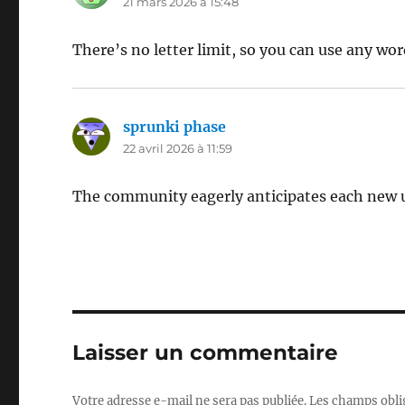
21 mars 2026 à 15:48
There’s no letter limit, so you can use any wo
sprunki phase
dit :
22 avril 2026 à 11:59
The community eagerly anticipates each new 
Laisser un commentaire
Votre adresse e-mail ne sera pas publiée.
Les champs obli