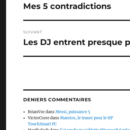
de
Mes 5 contradictions
Publication
précédente :
l’article
SUIVANT
Les DJ entrent presque p
Publication
suivante :
DENIERS COMMENTAIRES
BrianVor
dans
Messi, puissance 5
VictorCrore
dans
Maestro, le teaser pour le HP
TouchSmart PC