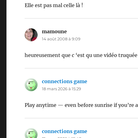
Elle est pas mal celle là !
mamoune
dit :
14 août 2008 à 9:09
heureusement que c ‘est qu une vidéo truquée ma
connections game
dit :
18 mars 2026 à 15:29
Play anytime — even before sunrise if you’re an
connections game
dit :