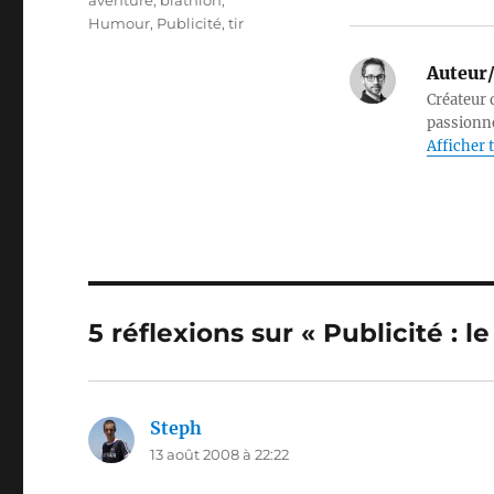
aventure
,
biathlon
,
Humour
,
Publicité
,
tir
Auteur/
Créateur d
passionné
Afficher t
5 réflexions sur « Publicité : l
Steph
dit :
13 août 2008 à 22:22