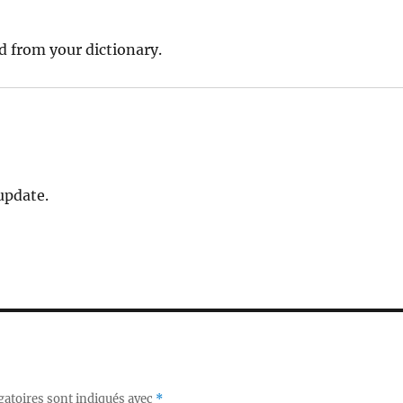
rd from your dictionary.
update.
gatoires sont indiqués avec
*