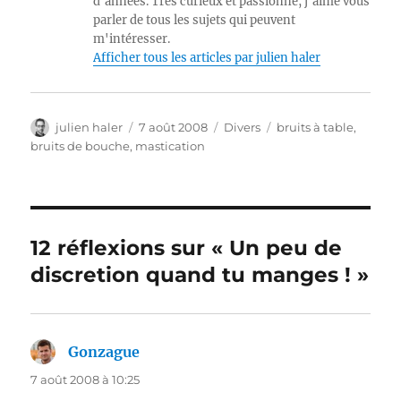
d'années. Très curieux et passionné, j'aime vous
parler de tous les sujets qui peuvent
m'intéresser.
Afficher tous les articles par julien haler
Auteur
Publié
Catégories
Étiquettes
julien haler
7 août 2008
Divers
bruits à table
,
le
bruits de bouche
,
mastication
12 réflexions sur « Un peu de
discretion quand tu manges ! »
Gonzague
dit :
7 août 2008 à 10:25