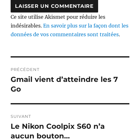
Ce site utilise Akismet pour réduire les
indésirables.
En savoir plus sur la façon dont les
données de vos commentaires sont traitées
.
Navigation
PRÉCÉDENT
de
Gmail vient d’atteindre les 7
Publication
précédente :
Go
l’article
SUIVANT
Le Nikon Coolpix S60 n’a
Publication
suivante :
aucun bouton…