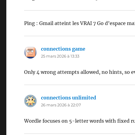
Ping : Gmail atteint les VRAI 7 Go d’espace mail
connections game
dit :
25 mars 2026 à 13:33
Only 4 wrong attempts allowed, no hints, so ev
connections unlimited
dit :
26 mars 2026 à 22:07
Wordle focuses on 5-letter words with fixed r