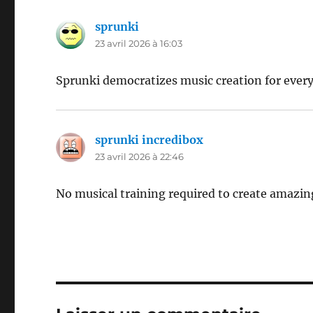
sprunki
dit :
23 avril 2026 à 16:03
Sprunki democratizes music creation for ever
sprunki incredibox
dit :
23 avril 2026 à 22:46
No musical training required to create amazing