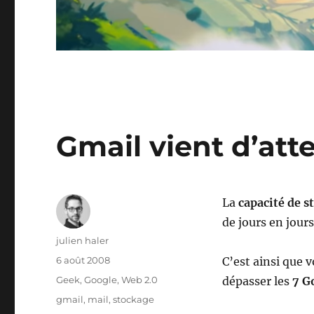
Gmail vient d’att
La
capacité de s
de jours en jours
Auteur
julien haler
Publié
6 août 2008
C’est ainsi que 
le
Catégories
Geek
,
Google
,
Web 2.0
dépasser les
7 G
Étiquettes
gmail
,
mail
,
stockage