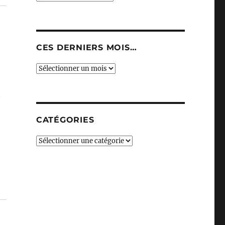
CES DERNIERS MOIS…
Ces
derniers
mois…
t
CATÉGORIES
Catégories