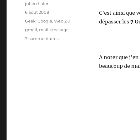
Auteur
julien haler
Publié
6 août 2008
C’est ainsi que 
le
Catégories
Geek
,
Google
,
Web 2.0
dépasser les
7 G
Étiquettes
gmail
,
mail
,
stockage
sur
7 commentaires
Gmail
vient
A noter que j’en
d’atteindre
les
beaucoup de mail
7
Go