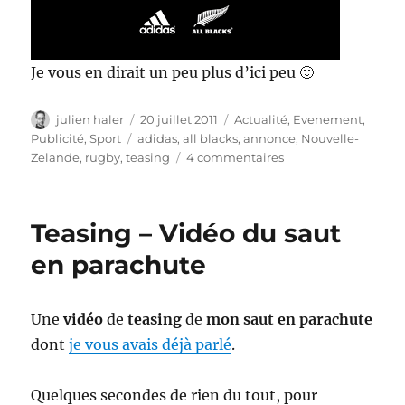
Je vous en dirait un peu plus d’ici peu 🙂
Auteur
Publié
Catégories
julien haler
20 juillet 2011
Actualité
,
Evenement
,
le
Étiquettes
Publicité
,
Sport
adidas
,
all blacks
,
annonce
,
Nouvelle-
sur
Zelande
,
rugby
,
teasing
4 commentaires
adidas
–
all
Teasing – Vidéo du saut
in
black
en parachute
le
30-
07-
Une
vidéo
de
teasing
de
mon saut en parachute
2011
dont
je vous avais déjà parlé
.
Quelques secondes de rien du tout, pour