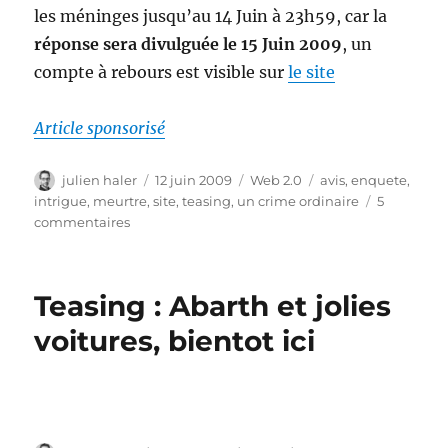
les méninges jusqu’au 14 Juin à 23h59, car la
réponse sera divulguée le 15 Juin 2009
, un
compte à rebours est visible sur
le site
Article sponsorisé
Auteur
Publié
Catégories
Étiquettes
julien haler
12 juin 2009
Web 2.0
avis
,
enquete
,
le
intrigue
,
meurtre
,
site
,
teasing
,
un crime ordinaire
5
sur
commentaires
Teasing
:
Un
Teasing : Abarth et jolies
crime
ordinaire
voitures, bientot ici