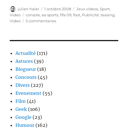
Auteur
Publié
Catégories
julien haler
1 octobre 2008
Jeux videos
,
Sport
,
le
Étiquettes
Video
console
,
ea sports
,
fifa 09
,
foot
,
Publicité
,
teasing
,
sur
Video
5 commentaires
Nouvelle
vidéo
de
FIFA
2009
Actualité
(171)
–
Astuces
(39)
Shalke
Blogueur
(18)
04
vs
Concours
(45)
Lyon
Divers
(227)
Evenement
(55)
Film
(41)
Geek
(106)
Google
(23)
Humour
(162)