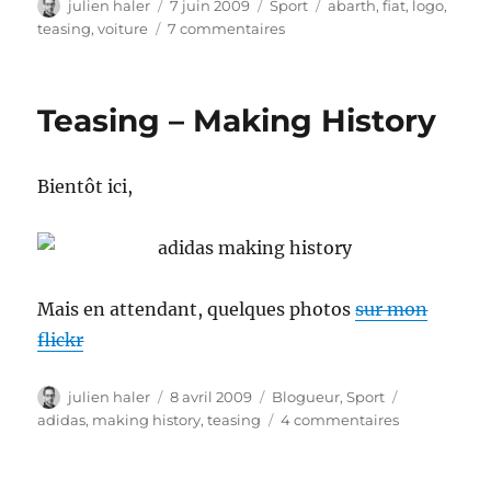
Auteur
Publié
Catégories
Étiquettes
julien haler
7 juin 2009
Sport
abarth
,
fiat
,
logo
,
le
sur
teasing
,
voiture
7 commentaires
Teasing
:
Abarth
Teasing – Making History
et
jolies
voitures,
Bientôt ici,
bientot
ici
Mais en attendant, quelques photos
sur mon
flickr
Auteur
Publié
Catégories
Étiquettes
julien haler
8 avril 2009
Blogueur
,
Sport
le
sur
adidas
,
making history
,
teasing
4 commentaires
Teasing
–
Making