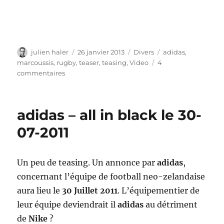
Auteur
Publié
Catégories
Étiquettes
julien haler
26 janvier 2013
Divers
adidas
,
le
marcoussis
,
rugby
,
teaser
,
teasing
,
Video
4
sur
commentaires
Adidas
–
bientôt
adidas – all in black le 30-
la
reprise
07-2011
du
VI
nations
Un peu de teasing. Un annonce par
adidas
,
!
concernant l’équipe de football neo-zelandaise
aura lieu le
30 Juillet 2011
. L’équipementier de
leur équipe deviendrait il
adidas
au détriment
de
Nike
?