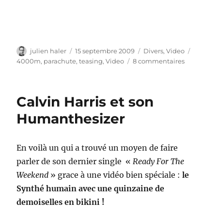
Auteur
Publié
Catégories
Étiquet
julien haler
15 septembre 2009
Divers
,
Video
le
sur
4000m
,
parachute
,
teasing
,
Video
8 commentaires
Teasing
–
Vidéo
Calvin Harris et son
du
saut
Humanthesizer
en
parachute
En voilà un qui a trouvé un moyen de faire
parler de son dernier single «
Ready For The
Weekend
» grace à une vidéo bien spéciale :
le
Synthé humain avec une quinzaine de
demoiselles en bikini !