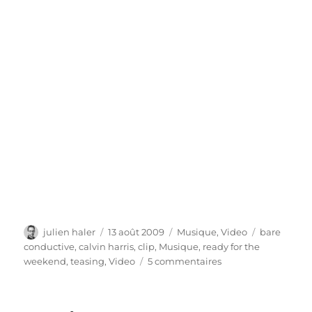
Auteur
Publié
Catégories
Étiquettes
julien haler
13 août 2009
Musique
,
Video
bare
le
conductive
,
calvin harris
,
clip
,
Musique
,
ready for the
sur
weekend
,
teasing
,
Video
5 commentaires
Calvin
Harris
et