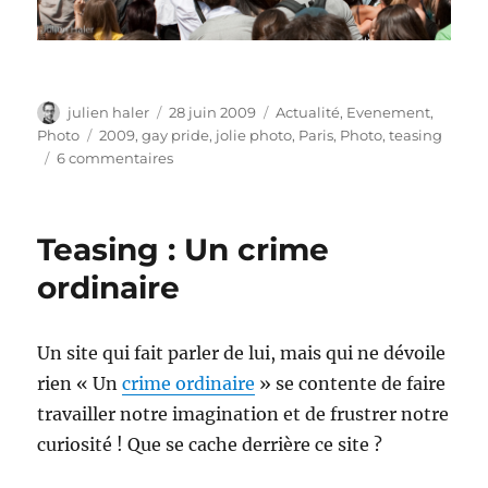
Auteur
Publié
Catégories
julien haler
28 juin 2009
Actualité
,
Evenement
,
le
Étiquettes
Photo
2009
,
gay pride
,
jolie photo
,
Paris
,
Photo
,
teasing
sur
6 commentaires
Teasing
–
Photos
Teasing : Un crime
de
la
ordinaire
Gay
Pride
2009
Un site qui fait parler de lui, mais qui ne dévoile
rien « Un
crime ordinaire
» se contente de faire
travailler notre imagination et de frustrer notre
curiosité ! Que se cache derrière ce site ?