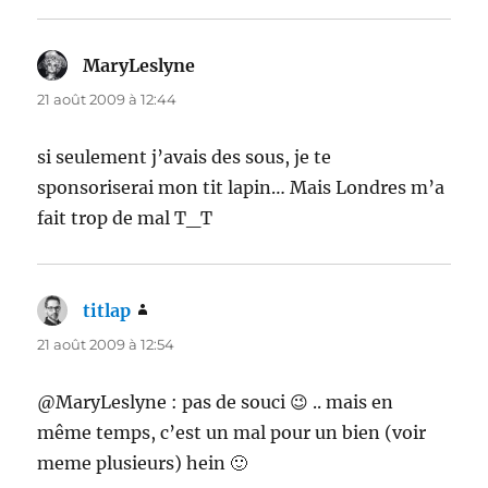
MaryLeslyne
dit :
21 août 2009 à 12:44
si seulement j’avais des sous, je te
sponsoriserai mon tit lapin… Mais Londres m’a
fait trop de mal T_T
titlap
dit :
21 août 2009 à 12:54
@MaryLeslyne : pas de souci 😉 .. mais en
même temps, c’est un mal pour un bien (voir
meme plusieurs) hein 🙂