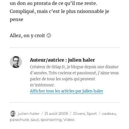
un don au prorata de ce qu’il me reste.
Compliqué, mais c’est le plus raisonnable je
pense
Allez, on y croit 🙂
Auteur/autrice :
julien haler
Créateur de titlap.fr, je blogue depuis une dizaine
d'années. Très curieux et passionné, j'aime vous
parler de tous les sujets qui peuvent
m'intéresser.
Afficher tous les articles par julien haler
Auteur
Publié
Catégories
Étiquettes
julien haler
21 août 2009
Divers
,
Sport
cadeau
,
le
parachute
,
saut
,
sponsoring
,
Video