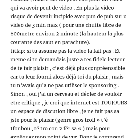
qui va avoir peut de video . En plus la video
risque de devenir incipide avec pun de pub sur u
video de 3 min max ( pour une chutte libre de
800metre environ 2 minute (la hauteur la plus
courante des saut en parachute).
titlap: si tu assume pas la video la fait pas . Et
meme si tu demandais juste a tes fidele lecteur
de te fair plaisir , c’est déjà plus conpréenssible
car tu leur fourni alors déjà toi du plaisir , mais
tu n’avais qu’a ne pas utiliser le sponsoring .
Sinon , oui j’ai un cerveau et déoler de vouloir
etre critique , je croi que internet est TOUJOURS
un espace de discution libre , je ne fait pas sa
jste pour le plaisir (genre gros troll » t’é
1fonbou , té tro con 2 fér sa « ) mais pour
expliquer mon point de vur .Donc je comprend