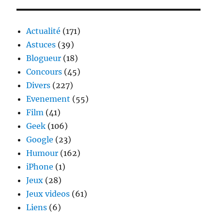
enquête
sur
la
Actualité
(171)
hausse
Astuces
(39)
du
Blogueur
(18)
prix
de
Concours
(45)
la
Divers
(227)
frite
Evenement
(55)
Film
(41)
Geek
(106)
Google
(23)
Humour
(162)
iPhone
(1)
Jeux
(28)
Jeux videos
(61)
Liens
(6)