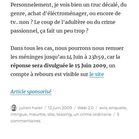
Personnelement, je vois bien un truc décalé, du
genre, achat d’éléctroménager, ou encore de
tv.. non ? Le coup de l’adultère ou du crime
passionnel, ça fait un peu trop ?
Dans tous les cas, nous pourrons nous remuer
les méninges jusqu’au 14 Juin à 23h59, car la
réponse sera divulguée le 15 Juin 2009
, un
compte à rebours est visible sur
le site
Article sponsorisé
Auteur
Publié
Catégories
Étiquettes
julien haler
12 juin 2009
Web 2.0
avis
,
enquete
,
le
intrigue
,
meurtre
,
site
,
teasing
,
un crime ordinaire
5
sur
commentaires
Teasing
: