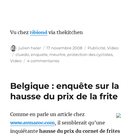
Vu chez
tiblond
via thekitchen
Auteur
Publié
Catégories
julien haler
17 novembre 2008
Publicité
,
Video
le
Étiquettes
cluedo
,
enquete
,
meurtre
,
protection des cyclistes
,
sur
Video
4 commentaires
Whodunnit
?
Un
Belgique : enquête sur la
peu
d’observation
hausse du prix de la frite
Comme en parle un article chez
www.avmaroc.com
, il semblerait qu’une
inquiétante
hausse du prix du cornet de frites