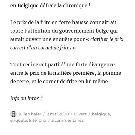
en Belgique
défraie la chronique !
Le prix de la frite en forte hausse connaitrait
toute l’attention du gouvernement belge qui
aurait ouvert une enquête pour «
clarifier le prix
correct d’un cornet de frites
»
Tout ceci serait parti d’une forte divergence
entre le prix de la matière première, la pomme
de terre, et le cornet de frite en lui même !
Info ou intox ?
Auteur
Publié
Catégories
Étiquettes
julien haler
9 mai 2008
Divers
belgique
,
le
sur
enquete
,
frite
,
prix
5 commentaires
Belgique
: