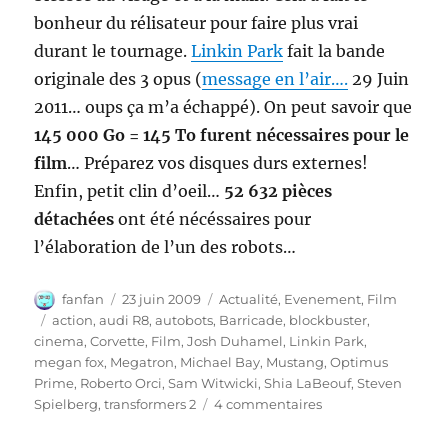
bonheur du rélisateur pour faire plus vrai
durant le tournage.
Linkin Park
fait la bande
originale des 3 opus (
message en l’air….
29 Juin
2011… oups ça m’a échappé). On peut savoir que
145 000 Go = 145 To furent nécessaires pour le
film
… Préparez vos disques durs externes!
Enfin, petit clin d’oeil…
52 632 pièces
détachées
ont été nécéssaires pour
l’élaboration de l’un des robots…
Auteur
Publié
Catégories
fanfan
23 juin 2009
Actualité
,
Evenement
,
Film
le
Étiquettes
action
,
audi R8
,
autobots
,
Barricade
,
blockbuster
,
cinema
,
Corvette
,
Film
,
Josh Duhamel
,
Linkin Park
,
megan fox
,
Megatron
,
Michael Bay
,
Mustang
,
Optimus
Prime
,
Roberto Orci
,
Sam Witwicki
,
Shia LaBeouf
,
Steven
sur
Spielberg
,
transformers 2
4 commentaires
Transformers
2