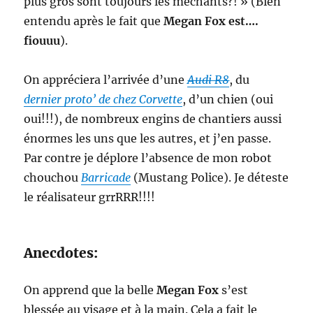
plus gros sont toujours les méchants?! » (Bien
entendu après le fait que
Megan Fox est….
fiouuu
).
On appréciera l’arrivée d’une
Audi R8
, du
dernier proto’ de chez Corvette
, d’un chien (oui
oui!!!), de nombreux engins de chantiers aussi
énormes les uns que les autres, et j’en passe.
Par contre je déplore l’absence de mon robot
chouchou
Barricade
(Mustang Police). Je déteste
le réalisateur grrRRR!!!!
Anecdotes:
On apprend que la belle
Megan Fox
s’est
blessée au visage et à la main. Cela a fait le