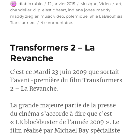
Auteur
Publié
Catégories
Étiquett
diablo rubio
12 janvier 2015
Musique
,
Video
art
,
le
chandelier
,
clip
,
elastic heart
,
indiana jones
,
maddy
,
maddy ziegler
,
music video
,
polémique
,
Shia LaBeouf
,
sia
,
sur
Transformers
4 commentaires
Sia
–
Coeur
Transformers 2 – La
Élastique
Revanche
C’est ce Mardi 23 Juin 2009 que sortait
l’avant-première du film Transformers
2 – La Revanche.
La grande majeure partie de la presse
du cinéma s’accorde à dire que c’est
« LE blockbuster de l’année 2009 ». Le
film réalisé par Michael Bay spécialiste