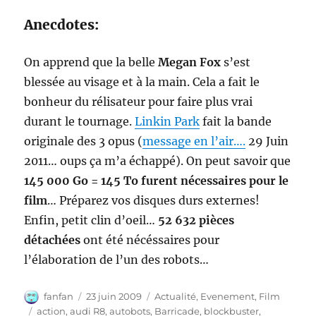
Anecdotes:
On apprend que la belle
Megan Fox
s’est
blessée au visage et à la main. Cela a fait le
bonheur du rélisateur pour faire plus vrai
durant le tournage.
Linkin Park
fait la bande
originale des 3 opus (
message en l’air….
29 Juin
2011… oups ça m’a échappé). On peut savoir que
145 000 Go = 145 To furent nécessaires pour le
film
… Préparez vos disques durs externes!
Enfin, petit clin d’oeil…
52 632 pièces
détachées
ont été nécéssaires pour
l’élaboration de l’un des robots…
Auteur
Publié
Catégories
fanfan
23 juin 2009
Actualité
,
Evenement
,
Film
le
Étiquettes
action
,
audi R8
,
autobots
,
Barricade
,
blockbuster
,