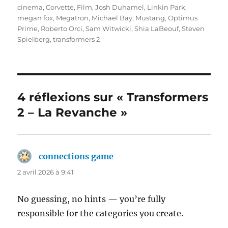
cinema
,
Corvette
,
Film
,
Josh Duhamel
,
Linkin Park
,
megan fox
,
Megatron
,
Michael Bay
,
Mustang
,
Optimus
Prime
,
Roberto Orci
,
Sam Witwicki
,
Shia LaBeouf
,
Steven
Spielberg
,
transformers 2
4 réflexions sur « Transformers
2 – La Revanche »
connections game
dit :
2 avril 2026 à 9:41
No guessing, no hints — you’re fully
responsible for the categories you create.