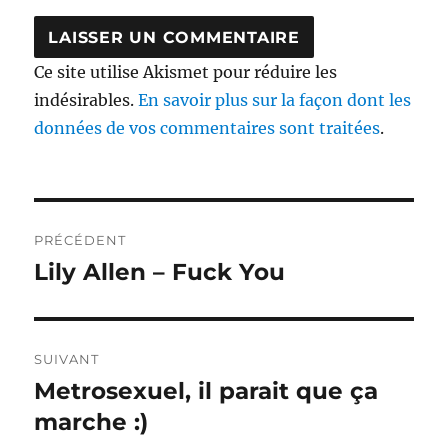
Ce site utilise Akismet pour réduire les
indésirables.
En savoir plus sur la façon dont les
données de vos commentaires sont traitées
.
Navigation
PRÉCÉDENT
de
Lily Allen – Fuck You
Publication
précédente :
l’article
SUIVANT
Metrosexuel, il parait que ça
Publication
suivante :
marche :)