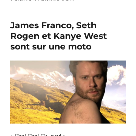
Sia
–
Coeur
James Franco, Seth
Élastique
Rogen et Kanye West
sont sur une moto