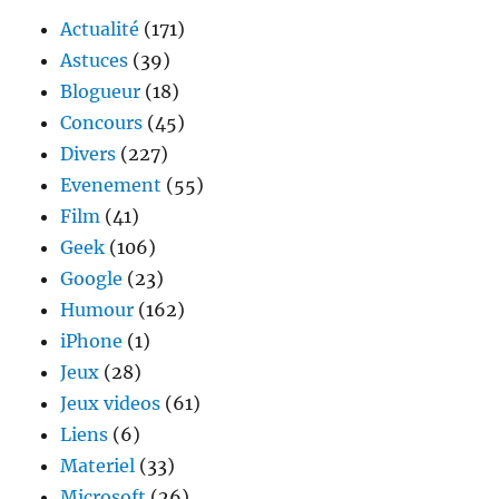
et
Actualité
(171)
Kanye
Astuces
(39)
West
Blogueur
(18)
sont
sur
Concours
(45)
une
Divers
(227)
moto
Evenement
(55)
Film
(41)
Geek
(106)
Google
(23)
Humour
(162)
iPhone
(1)
Jeux
(28)
Jeux videos
(61)
Liens
(6)
Materiel
(33)
Microsoft
(26)