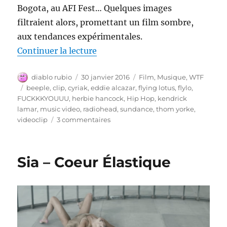
Bogota, au AFI Fest… Quelques images
filtraient alors, promettant un film sombre,
aux tendances expérimentales.
de « FUCKKKYOUUU – Flying Lo
Continuer la lecture
Auteur
Publié
Catégories
diablo rubio
30 janvier 2016
Film
,
Musique
,
WTF
le
Étiquettes
beeple
,
clip
,
cyriak
,
eddie alcazar
,
flying lotus
,
flylo
,
FUCKKKYOUUU
,
herbie hancock
,
Hip Hop
,
kendrick
lamar
,
music video
,
radiohead
,
sundance
,
thom yorke
,
sur
videoclip
3 commentaires
FUCKKKYOUUU
–
Flying
Sia – Coeur Élastique
Lotus