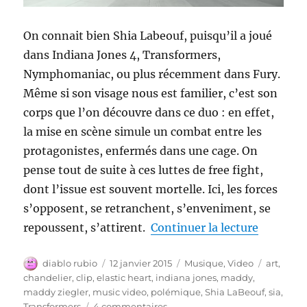
On connait bien Shia Labeouf, puisqu’il a joué
dans Indiana Jones 4, Transformers,
Nymphomaniac, ou plus récemment dans Fury.
Même si son visage nous est familier, c’est son
corps que l’on découvre dans ce duo : en effet,
la mise en scène simule un combat entre les
protagonistes, enfermés dans une cage. On
pense tout de suite à ces luttes de free fight,
dont l’issue est souvent mortelle. Ici, les forces
s’opposent, se retranchent, s’enveniment, se
de « Sia 
repoussent, s’attirent.
Continuer la lecture
Auteur
Publié
Catégories
Étiquett
diablo rubio
12 janvier 2015
Musique
,
Video
art
,
le
chandelier
,
clip
,
elastic heart
,
indiana jones
,
maddy
,
maddy ziegler
,
music video
,
polémique
,
Shia LaBeouf
,
sia
,
sur
Transformers
4 commentaires